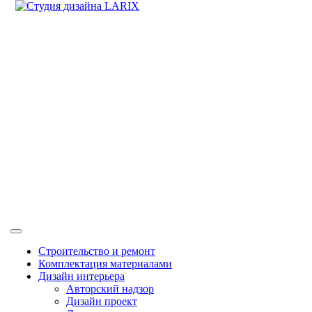
Перейти
+7 (499) 409-91-88
к
содержимому
+7 (916) 738-63-38
Кнопка
Открыть
Строительство и ремонт
Комплектация материалами
Дизайн интерьера
Авторский надзор
Дизайн проект